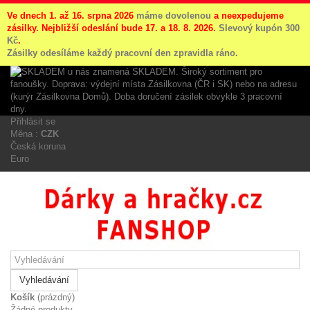
Ve dnech 1. až 16. srpna 2026
máme dovolenou
a neexpedujeme
zásilky. Nejbližší odeslání bude 17. a 18. 8. 2026.
Slevový kupón 300
Kč
.
Zásilky odesíláme každý pracovní den zpravidla ráno.
Přihlásit se
Měna :
CZK
Česká koruna
Euro
Vyhledávání
Košík
(prázdný)
Žádné produkty