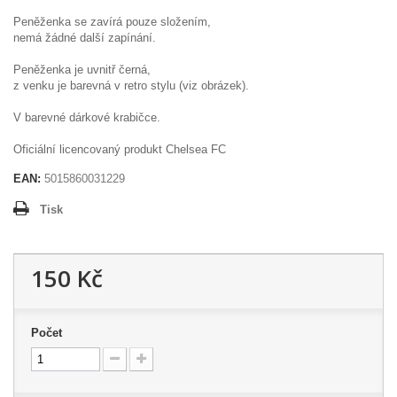
Peněženka se zavírá pouze složením,
nemá žádné další zapínání.
Peněženka je uvnitř černá,
z venku je barevná v retro stylu (viz obrázek).
V barevné dárkové krabičce.
Oficiální licencovaný produkt Chelsea FC
EAN:
5015860031229
Tisk
150 Kč
Počet